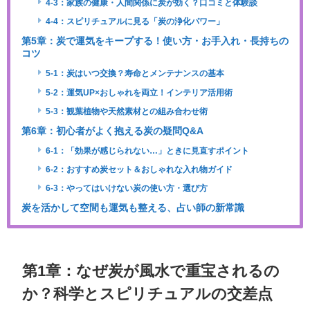
4-3：家族の健康・人間関係に炭が効く？口コミと体験談
4-4：スピリチュアルに見る「炭の浄化パワー」
第5章：炭で運気をキープする！使い方・お手入れ・長持ちの
コツ
5-1：炭はいつ交換？寿命とメンテナンスの基本
5-2：運気UP×おしゃれを両立！インテリア活用術
5-3：観葉植物や天然素材との組み合わせ術
第6章：初心者がよく抱える炭の疑問Q&A
6-1：「効果が感じられない…」ときに見直すポイント
6-2：おすすめ炭セット＆おしゃれな入れ物ガイド
6-3：やってはいけない炭の使い方・選び方
炭を活かして空間も運気も整える、占い師の新常識
第1章：なぜ炭が風水で重宝されるの
か？科学とスピリチュアルの交差点