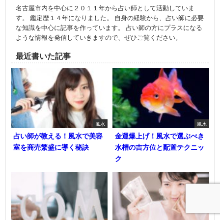
名古屋市内を中心に２０１１年から占い師として活動していま
す。 鑑定歴１４年になりました。 自身の経験から、占い師に必要
な知識を中心に記事を作っています。 占い師の方にプラスになる
ような情報を発信していきますので、ぜひご覧ください。
最近書いた記事
風水
風水
占い師が教える！風水で美容
金運爆上げ！風水で選ぶべき
室を商売繁盛に導く秘訣
水槽の吉方位と配置テクニッ
ク