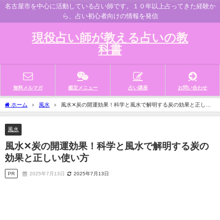
名古屋市を中心に活動している占い師です。１０年以上占ってきた経験か
ら、占い初心者向けの情報を発信
現役占い師が教える占いの教
科書
無料メルマガ
鑑定メニュー
占い講座
お問い合わせ
ホーム
風水
風水✕炭の開運効果！科学と風水で解明する炭の効果と正しい
使い方
風水
風水✕炭の開運効果！科学と風水で解明する炭の
効果と正しい使い方
PR
2025年7月13日
2025年7月13日