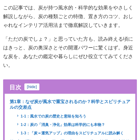
この記事では、炭が持つ風水的・科学的な効果をやさしく
解説しながら、炭の種類ごとの特徴、置き方のコツ、おし
ゃれなインテリア活用法まで徹底解説していきます。
「ただの炭でしょ？」と思っていた方も、読み終える頃に
はきっと、炭の奥深さとその開運パワーに驚くはず。身近
な炭を、あなたの鑑定や暮らしにぜひ役立ててみてくださ
い。
目次
[
hide
]
第1章：なぜ炭が風水で重宝されるのか？科学とスピリチュア
ルの交差点
1-1：風水での炭の歴史と意味を知ろう
1-2：炭の「消臭・浄化」効果は科学的にも本物？
1-3：「炭＝運気アップ」の理由をスピリチュアルに読み解く