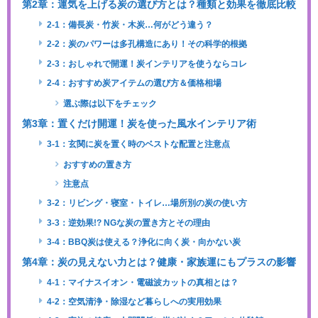
第2章：運気を上げる炭の選び方とは？種類と効果を徹底比較
2-1：備長炭・竹炭・木炭…何がどう違う？
2-2：炭のパワーは多孔構造にあり！その科学的根拠
2-3：おしゃれで開運！炭インテリアを使うならコレ
2-4：おすすめ炭アイテムの選び方＆価格相場
選ぶ際は以下をチェック
第3章：置くだけ開運！炭を使った風水インテリア術
3-1：玄関に炭を置く時のベストな配置と注意点
おすすめの置き方
注意点
3-2：リビング・寝室・トイレ…場所別の炭の使い方
3-3：逆効果!? NGな炭の置き方とその理由
3-4：BBQ炭は使える？浄化に向く炭・向かない炭
第4章：炭の見えない力とは？健康・家族運にもプラスの影響
4-1：マイナスイオン・電磁波カットの真相とは？
4-2：空気清浄・除湿など暮らしへの実用効果