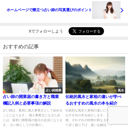
ホームページで際立つ占い師の写真選びのポイント
Xでフォローしよう
おすすめの記事
占い師開業
風水
占い師の開業届の書き方と職業
伝統的風水と家相の違いが学べ
欄記入例と必要事項の解説
るおすすめの風水の本を紹介
占い師は、最初に個人事業主として始める
伝統的な風水と家相の違いについて学べる
ことになります。 個人事業主になるため
おすすめの本を紹介します。 風水と家
には、最初に開業届の提出が必須になりま
相、それぞれの特徴や異なる考え方につい
す。 占い師としての仕事の...
て深く掘り下げ、違いを解説。...