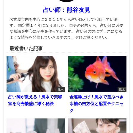
占い師：熊谷友見
名古屋市内を中心に２０１１年から占い師として活動していま
す。 鑑定歴１４年になりました。 自身の経験から、占い師に必要
な知識を中心に記事を作っています。 占い師の方にプラスになる
ような情報を発信していきますので、ぜひご覧ください。
最近書いた記事
風水
風水
占い師が教える！風水で美容
金運爆上げ！風水で選ぶべき
室を商売繁盛に導く秘訣
水槽の吉方位と配置テクニッ
ク