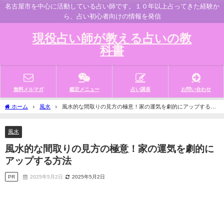
名古屋市を中心に活動している占い師です。１０年以上占ってきた経験か
ら、占い初心者向けの情報を発信
現役占い師が教える占いの教
科書
無料メルマガ
鑑定メニュー
占い講座
お問い合わせ
ホーム
風水
風水的な間取りの見方の極意！家の運気を劇的にアップする方
法
風水
風水的な間取りの見方の極意！家の運気を劇的に
アップする方法
PR
2025年5月2日
2025年5月2日