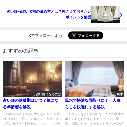
占い師っぽい名前の決め方とは？押さえておきたい
ポイントを解説
Xでフォローしよう
おすすめの記事
占い師になるには
風水
占い師の適齢期はいつ？気にな
風水で快適な間取りに！一人暮
る年齢層を解説
らしを快適にする秘訣
占い師の年齢は本当に大切なのか？ 年配
一人暮らしをより快適にするための風水の
の占い師から若い占い師まで、年齢によっ
ポイントをお伝えします。 ベッドの配
て異なる特徴と利点があります。 この記
置、玄関の向き、キッチンやリビングのア