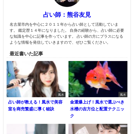
占い師：熊谷友見
名古屋市内を中心に２０１１年から占い師として活動していま
す。 鑑定歴１４年になりました。 自身の経験から、占い師に必要
な知識を中心に記事を作っています。 占い師の方にプラスになる
ような情報を発信していきますので、ぜひご覧ください。
最近書いた記事
風水
風水
占い師が教える！風水で美容
金運爆上げ！風水で選ぶべき
室を商売繁盛に導く秘訣
水槽の吉方位と配置テクニッ
ク