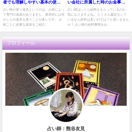
者でも理解しやすい基本の使い
い会社に所属した時のお金事情
方を解説
を解説
占い師が使う道具というのは、占術によっ
占い師はいくら給料をもらっているのか、
て専門の道具がありますし、基本的には何
気になりますよね。 たくさん鑑定をして
かしらの道具を使うことが多いです。 占
いるなら給料は多いのでは？と思いません
術ごとに必要な道具をご紹介...
か？ 占い師の給料事情をお...
プロフィール
占い師：熊谷友見