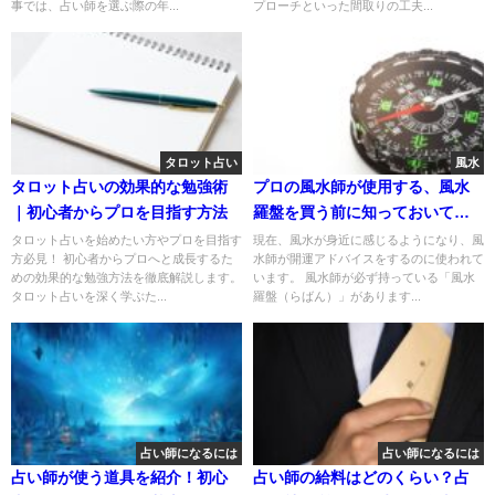
事では、占い師を選ぶ際の年...
プローチといった間取りの工夫...
タロット占い
風水
タロット占いの効果的な勉強術
プロの風水師が使用する、風水
｜初心者からプロを目指す方法
羅盤を買う前に知っておいてほ
しいこと
タロット占いを始めたい方やプロを目指す
現在、風水が身近に感じるようになり、風
方必見！ 初心者からプロへと成長するた
水師が開運アドバイスをするのに使われて
めの効果的な勉強方法を徹底解説します。
います。 風水師が必ず持っている「風水
タロット占いを深く学ぶた...
羅盤（らばん）」があります...
占い師になるには
占い師になるには
占い師が使う道具を紹介！初心
占い師の給料はどのくらい？占