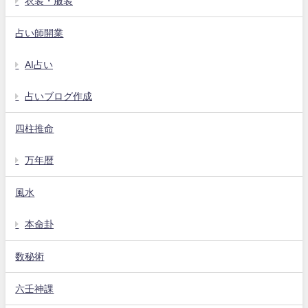
衣装・服装
占い師開業
AI占い
占いブログ作成
四柱推命
万年暦
風水
本命卦
数秘術
六壬神課