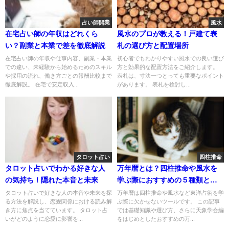
占い師開業
風水
在宅占い師の年収はどれくら
風水のプロが教える！戸建て表
い？副業と本業で差を徹底解説
札の選び方と配置場所
在宅占い師の年収や仕事内容、副業・本業
初心者でもわかりやすい風水での良い選び
での違い、未経験から始めるためのスキル
方と効果的な配置方法をご紹介します。
や採用の流れ、働き方ごとの報酬比較まで
表札は、寸法一つとっても重要なポイント
徹底解説。 在宅で安定収入...
があります。 表札を検討し...
タロット占い
四柱推命
タロット占いでわかる好きな人
万年暦とは？四柱推命や風水を
の気持ち！隠れた本音と未来
学ぶ際におすすめの５種類と使
い方
タロット占いで好きな人の本音や未来を探
万年暦は四柱推命や風水など東洋占術を学
る方法を解説し、恋愛関係における読み解
ぶ際に欠かせないツールです。 この記事
き方に焦点を当てています。 タロット占
では基礎知識や選び方、さらに天象学会編
いがどのように恋愛に影響を...
をはじめとしたおすすめの万...