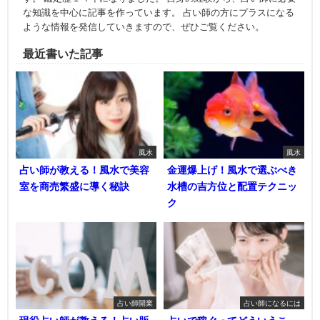
な知識を中心に記事を作っています。 占い師の方にプラスになる
ような情報を発信していきますので、ぜひご覧ください。
最近書いた記事
風水
風水
占い師が教える！風水で美容
金運爆上げ！風水で選ぶべき
室を商売繁盛に導く秘訣
水槽の吉方位と配置テクニッ
ク
占い師開業
占い師になるには