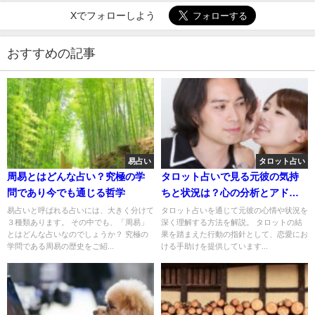
Xでフォローしよう
おすすめの記事
易占い
タロット占い
周易とはどんな占い？究極の学
タロット占いで見る元彼の気持
問であり今でも通じる哲学
ちと状況は？心の分析とアドバ
イス
易占いと呼ばれる占いには、大きく分けて
タロット占いを通じて元彼の心情や状況を
３種類あります。 その中でも、「周易」
深く理解する方法を解説。 タロットの結
とはどんな占いなのでしょうか？ 究極の
果を踏まえた行動の指針として、恋愛にお
学問である周易の歴史をご紹...
ける手助けを提供しています...