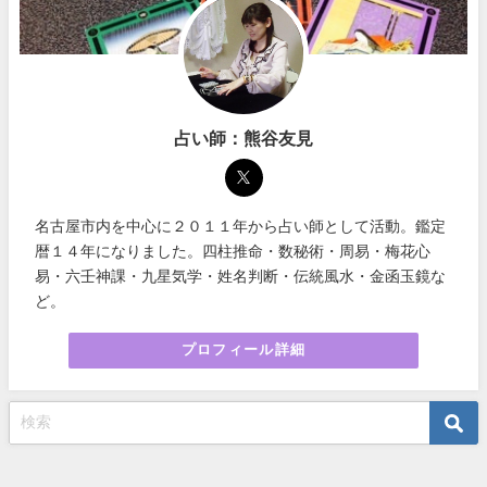
占い師：熊谷友見
名古屋市内を中心に２０１１年から占い師として活動。鑑定
暦１４年になりました。四柱推命・数秘術・周易・梅花心
易・六壬神課・九星気学・姓名判断・伝統風水・金函玉鏡な
ど。
プロフィール詳細