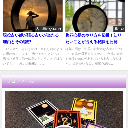
占い師になるには
易占い
現役占い師が語る占いが当たる
梅花心易のやり方を伝授！知り
理由とその秘密
たいことが占える秘訣を公開
占い＝当たるというのは、当たり前のよう
梅花心易は、中国の伝統的な占術の一つ
に思われています。 当たるからといって
で、道具が必要ありません。 今後の未来
思った通りに話せば良いということではな
を知るために使われている卜占になりま
いです。 「占いの技術がし...
す。 道具がいらない梅花心易の...
プロフィール