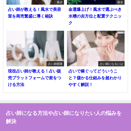
風水
風水
占い師が教える！風水で美容
金運爆上げ！風水で選ぶべき
室を商売繁盛に導く秘訣
水槽の吉方位と配置テクニッ
ク
占い師開業
占い師になるには
現役占い師が教える！占い販
占いで稼ぐってどういうこ
売プラットフォームで差をつ
と？儲かる仕組みを超わかり
ける方法
やすく解説！
占い師になる方法や占い師になりたい人の悩みを
解決