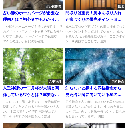
占い師開業
風水
占い師のホームページが必要な
間取りは重要！風水を取り入れ
理由とは？初心者でもわかりや
た家づくりの優先ポイント３つ
すく解説
と特徴
占い師がホームページを持つ必要性や、そ
風水に基づいた家づくりの際に抑えておく
のメリット・デメリットを初心者にも分か
べきポイントをご紹介しています。 風水
りやすく解説。 ホームページの役割や
を取り入れた優先順位があり、ここのポイ
SNSとの違い、目的の明確化...
ントを実践することで、運気...
六壬神課
四柱推命
六壬神課の十二月将が太陽と関
知らないと損する四柱推命から
係しているワケとは？重要な共
見た占い師に向いている星の探
通点を解説
し方
こんにちは。熊谷友見です。 安倍晴明が
四柱推命で占い師に向いている星や命式を
使用していたとされる六壬神課という占
探る方法をご紹介します。 生まれた日に
い。 十二天将という専門用語が出てき
よっては、占いに興味を持ちやすい日もあ
て、それぞれの関係性を元に吉凶...
ると言われています。 四柱...