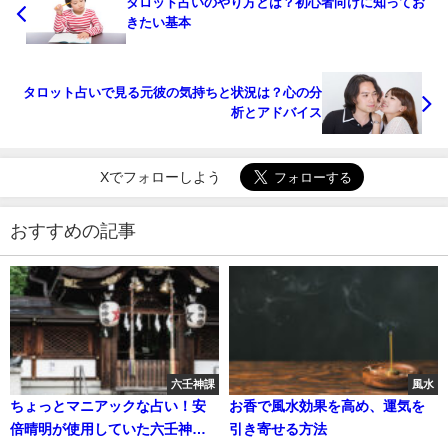
タロット占いのやり方とは？初心者向けに知ってお
きたい基本
タロット占いで見る元彼の気持ちと状況は？心の分
析とアドバイス
Xでフォローしよう
おすすめの記事
六壬神課
風水
ちょっとマニアックな占い！安
お香で風水効果を高め、運気を
倍晴明が使用していた六壬神課
引き寄せる方法