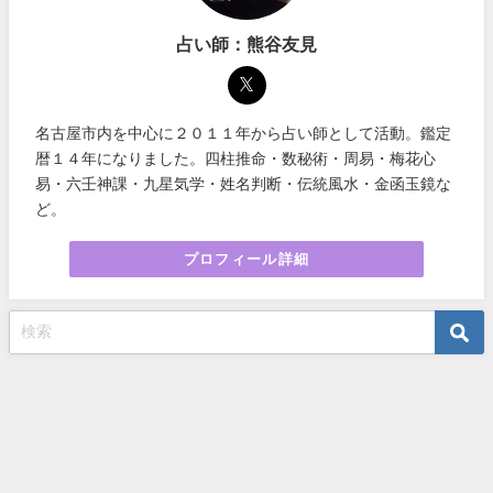
占い師：熊谷友見
名古屋市内を中心に２０１１年から占い師として活動。鑑定
暦１４年になりました。四柱推命・数秘術・周易・梅花心
易・六壬神課・九星気学・姓名判断・伝統風水・金函玉鏡な
ど。
プロフィール詳細