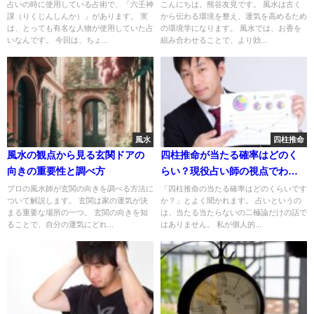
とは？
占いの時に使用している占術で、「六壬神
こんにちは。熊谷友見です。 風水は古く
課（りくじんしんか）」があります。 実
から伝わる環境を整え、運気を高めるため
は、とっても有名な人物が使用していた占
の環境学になります。 風水では、お香を
いなんです。 今回は、ちょ...
組み合わせることで、より効...
風水
四柱推命
風水の観点から見る玄関ドアの
四柱推命が当たる確率はどのく
向きの重要性と調べ方
らい？現役占い師の視点でわか
ったこと
プロの風水師が玄関の向きを調べる方法に
「四柱推命の当たる確率はどのくらいです
ついて解説します。 玄関は家の運気が決
か？」とよく聞かれます。 占いというの
まる重要な場所の一つ。 玄関の向きを知
は、当たる当たらないの二極論だけの話で
ることで、自分の運気にどれ...
はありません。 私が個人的...