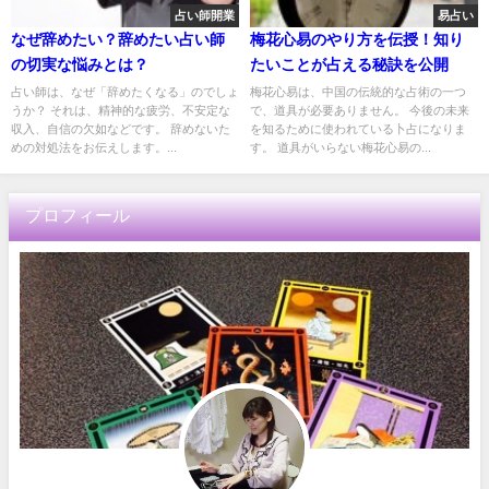
占い師開業
易占い
なぜ辞めたい？辞めたい占い師
梅花心易のやり方を伝授！知り
の切実な悩みとは？
たいことが占える秘訣を公開
占い師は、なぜ「辞めたくなる」のでしょ
梅花心易は、中国の伝統的な占術の一つ
うか？ それは、精神的な疲労、不安定な
で、道具が必要ありません。 今後の未来
収入、自信の欠如などです。 辞めないた
を知るために使われている卜占になりま
めの対処法をお伝えします。...
す。 道具がいらない梅花心易の...
プロフィール