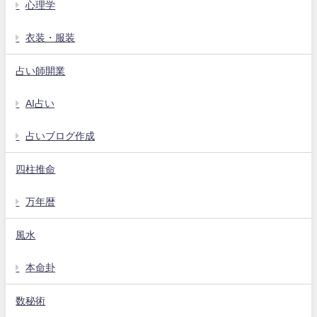
心理学
衣装・服装
占い師開業
AI占い
占いブログ作成
四柱推命
万年暦
風水
本命卦
数秘術