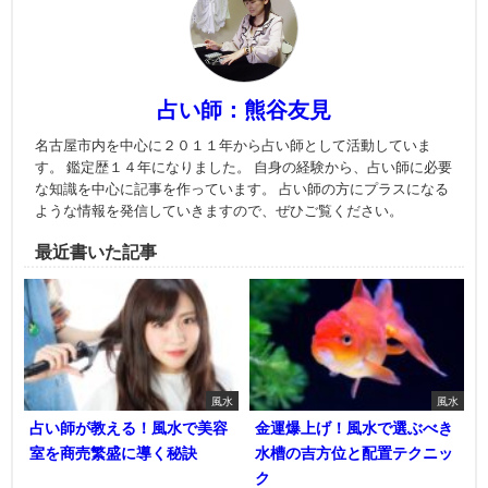
占い師：熊谷友見
名古屋市内を中心に２０１１年から占い師として活動していま
す。 鑑定歴１４年になりました。 自身の経験から、占い師に必要
な知識を中心に記事を作っています。 占い師の方にプラスになる
ような情報を発信していきますので、ぜひご覧ください。
最近書いた記事
風水
風水
占い師が教える！風水で美容
金運爆上げ！風水で選ぶべき
室を商売繁盛に導く秘訣
水槽の吉方位と配置テクニッ
ク