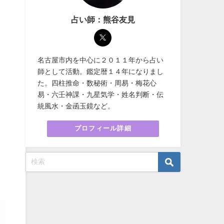
占い師：熊谷友見
名古屋市内を中心に２０１１年から占い
師として活動。鑑定暦１４年になりまし
た。四柱推命・数秘術・周易・梅花心
易・六壬神課・九星気学・姓名判断・伝
統風水・金函玉鏡など。
プロフィール詳細