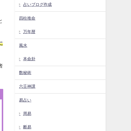
占いブログ作成
四柱推命
と
万年暦
に
風水
本命卦
者
数秘術
六壬神課
易占い
周易
断易