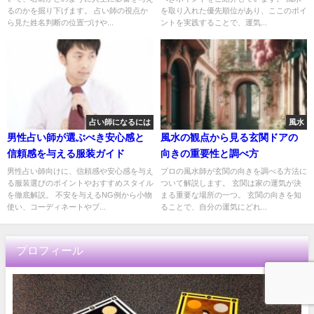
るのかを掘り下げます。 占い師の視点か
を取り入れた優先順位があり、ここのポイ
ら見た姓名判断の位置づけや...
ントを実践することで、運気...
占い師になるには
風水
男性占い師が選ぶべき安心感と
風水の観点から見る玄関ドアの
信頼感を与える服装ガイド
向きの重要性と調べ方
男性占い師向けに、信頼感や安心感を与え
プロの風水師が玄関の向きを調べる方法に
る服装選びのポイントやおすすめスタイル
ついて解説します。 玄関は家の運気が決
を徹底解説。 不安を与えるNG例から小物
まる重要な場所の一つ。 玄関の向きを知
使い、コーディネートやブ...
ることで、自分の運気にどれ...
プロフィール