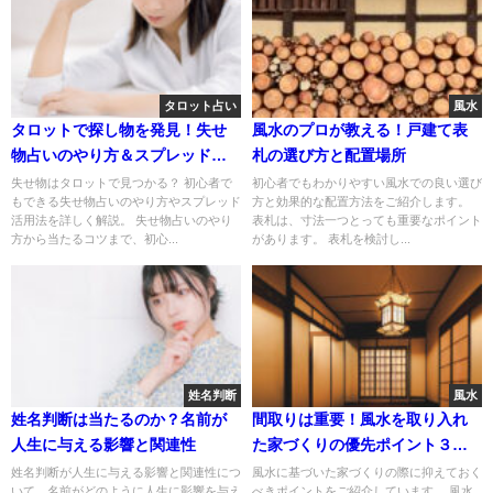
タロット占い
風水
タロットで探し物を発見！失せ
風水のプロが教える！戸建て表
物占いのやり方＆スプレッド活
札の選び方と配置場所
用法
失せ物はタロットで見つかる？ 初心者で
初心者でもわかりやすい風水での良い選び
もできる失せ物占いのやり方やスプレッド
方と効果的な配置方法をご紹介します。
活用法を詳しく解説。 失せ物占いのやり
表札は、寸法一つとっても重要なポイント
方から当たるコツまで、初心...
があります。 表札を検討し...
姓名判断
風水
姓名判断は当たるのか？名前が
間取りは重要！風水を取り入れ
人生に与える影響と関連性
た家づくりの優先ポイント３つ
と特徴
姓名判断が人生に与える影響と関連性につ
風水に基づいた家づくりの際に抑えておく
いて、名前がどのように人生に影響を与え
べきポイントをご紹介しています。 風水