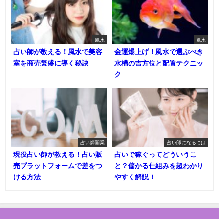
風水
風水
占い師が教える！風水で美容
金運爆上げ！風水で選ぶべき
室を商売繁盛に導く秘訣
水槽の吉方位と配置テクニッ
ク
占い師開業
占い師になるには
現役占い師が教える！占い販
占いで稼ぐってどういうこ
売プラットフォームで差をつ
と？儲かる仕組みを超わかり
ける方法
やすく解説！