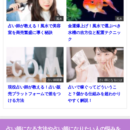
風水
風水
占い師が教える！風水で美容
金運爆上げ！風水で選ぶべき
室を商売繁盛に導く秘訣
水槽の吉方位と配置テクニッ
ク
占い師開業
占い師になるには
現役占い師が教える！占い販
占いで稼ぐってどういうこ
売プラットフォームで差をつ
と？儲かる仕組みを超わかり
ける方法
やすく解説！
占い師になる方法や占い師になりたい人の悩みを