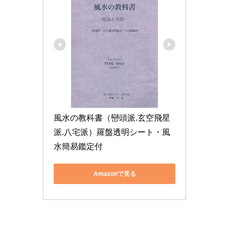
風水の教科書（巒頭派.玄空飛星
派.八宅派）羅盤透明シート・風
水簡易鑑定付
Amazonで見る