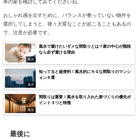
率の家を検討してみてくださいね。
おしゃれ感を出すために、バランスが整っていない物件を
選択してしまうと、後々大変なことが起こることもあるの
で、注意が必要です。
風水で避けたいダメな間取りとは？家の中心が階段
なら必ず避ける理由
風水
知ってると超便利！風水的にＮＧな間取りのマンシ
ョン６選
風水
間取りは重要！風水を取り入れた家づくりの優先ポ
イント３つと特徴
風水
最後に