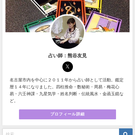
占い師：熊谷友見
名古屋市内を中心に２０１１年から占い師として活動。鑑定
暦１４年になりました。四柱推命・数秘術・周易・梅花心
易・六壬神課・九星気学・姓名判断・伝統風水・金函玉鏡な
ど。
プロフィール詳細