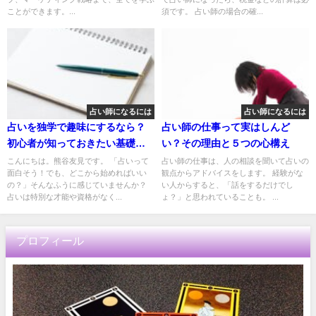
ことができます。...
須です。 占い師の場合の確...
占い師になるには
占い師になるには
占いを独学で趣味にするなら？
占い師の仕事って実はしんど
初心者が知っておきたい基礎知
い？その理由と５つの心構え
識
こんにちは。熊谷友見です。 「占いって
占い師の仕事は、人の相談を聞いて占いの
面白そう！でも、どこから始めればいい
観点からアドバイスをします。 経験がな
の？」そんなふうに感じていませんか？
い人からすると、「話をするだけでし
占いは特別な才能や資格がなく...
ょ？」と思われていることも。 ...
プロフィール