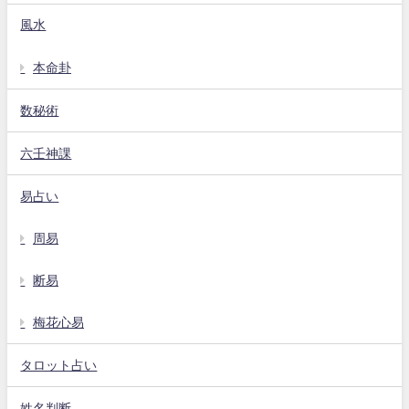
風水
本命卦
数秘術
六壬神課
易占い
周易
断易
梅花心易
タロット占い
姓名判断