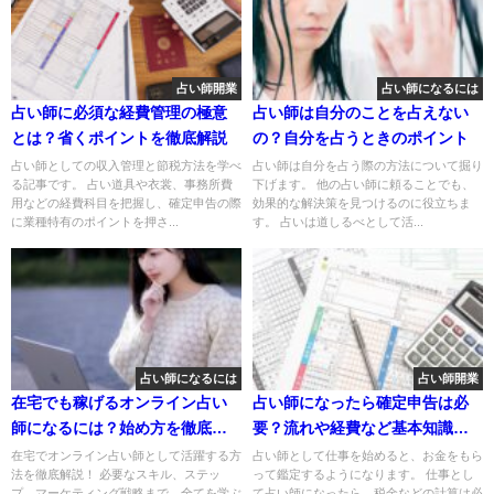
占い師開業
占い師になるには
占い師に必須な経費管理の極意
占い師は自分のことを占えない
とは？省くポイントを徹底解説
の？自分を占うときのポイント
占い師としての収入管理と節税方法を学べ
占い師は自分を占う際の方法について掘り
る記事です。 占い道具や衣裳、事務所費
下げます。 他の占い師に頼ることでも、
用などの経費科目を把握し、確定申告の際
効果的な解決策を見つけるのに役立ちま
に業種特有のポイントを押さ...
す。 占いは道しるべとして活...
占い師になるには
占い師開業
在宅でも稼げるオンライン占い
占い師になったら確定申告は必
師になるには？始め方を徹底解
要？流れや経費など基本知識を
説
紹介
在宅でオンライン占い師として活躍する方
占い師として仕事を始めると、お金をもら
法を徹底解説！ 必要なスキル、ステッ
って鑑定するようになります。 仕事とし
プ、マーケティング戦略まで、全てを学ぶ
て占い師になったら、税金などの計算は必