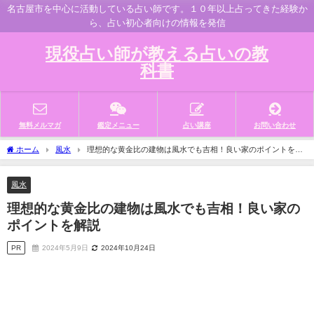
名古屋市を中心に活動している占い師です。１０年以上占ってきた経験か
ら、占い初心者向けの情報を発信
現役占い師が教える占いの教
科書
無料メルマガ
鑑定メニュー
占い講座
お問い合わせ
ホーム
風水
理想的な黄金比の建物は風水でも吉相！良い家のポイントを解
説
風水
理想的な黄金比の建物は風水でも吉相！良い家の
ポイントを解説
PR
2024年5月9日
2024年10月24日