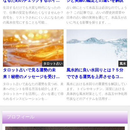
なるためのチェックするポイン
ジと実際の鑑定との違いを解説
ト
生活するだけでも大変な時代になったの
占い師にとって水晶玉は必須なのでしょう
で、仕事の安定を求めたくなりませんか？
か？ この記事では、占いの歴史的背景や
自宅を、リストラされにくい人になるため
日本の占い師の実例を通じて、水晶玉が占
の風水住宅にすることも可能...
いに与える影響を探ります。...
タロット占い
風水
タロット占いで見る運勢の未
風水的に良い水回りとは？５分
来！秘密のメッセージを受け取
でできる運気を上昇させるコツ
ろう
を解説
タロット占いであなたの運勢を見つめ、未
風水における水回りの重要性を解説してい
来へのヒントを得る方法を紹介します。
ます。 トイレやキッチン、浴室における
タロットカードを活用し、占いを通じて得
具体的な風水対策として、水晶玉や浄化用
られるインスピレーションを...
竹炭などのアイテムを活用す...
プロフィール