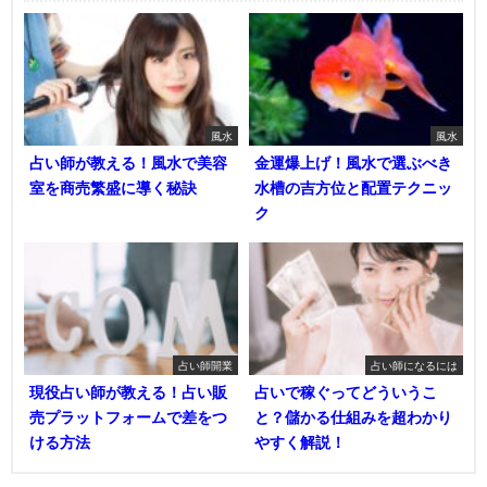
風水
風水
占い師が教える！風水で美容
金運爆上げ！風水で選ぶべき
室を商売繁盛に導く秘訣
水槽の吉方位と配置テクニッ
ク
占い師開業
占い師になるには
現役占い師が教える！占い販
占いで稼ぐってどういうこ
売プラットフォームで差をつ
と？儲かる仕組みを超わかり
ける方法
やすく解説！