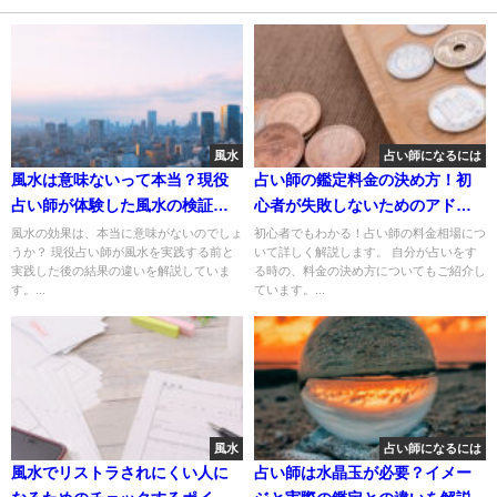
風水
占い師になるには
風水は意味ないって本当？現役
占い師の鑑定料金の決め方！初
占い師が体験した風水の検証結
心者が失敗しないためのアドバ
果
イス
風水の効果は、本当に意味がないのでしょ
初心者でもわかる！占い師の料金相場につ
うか？ 現役占い師が風水を実践する前と
いて詳しく解説します。 自分が占いをす
実践した後の結果の違いを解説していま
る時の、料金の決め方についてもご紹介し
す。...
ています。...
風水
占い師になるには
風水でリストラされにくい人に
占い師は水晶玉が必要？イメー