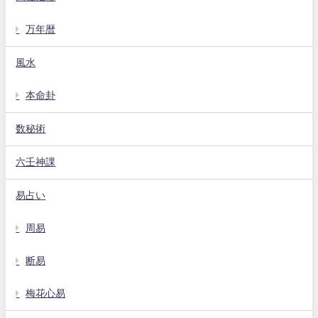
万年暦
風水
本命卦
数秘術
六壬神課
易占い
周易
断易
梅花心易