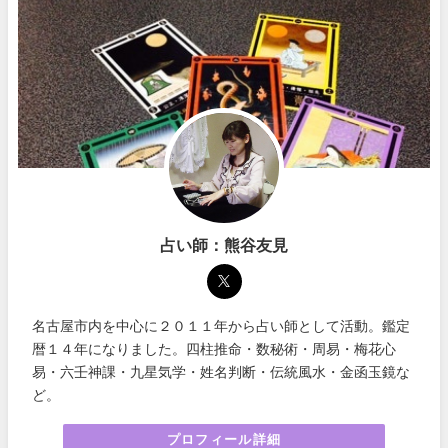
占い師：熊谷友見
名古屋市内を中心に２０１１年から占い師として活動。鑑定
暦１４年になりました。四柱推命・数秘術・周易・梅花心
易・六壬神課・九星気学・姓名判断・伝統風水・金函玉鏡な
ど。
プロフィール詳細