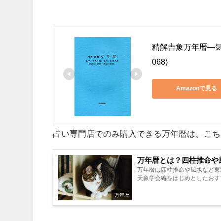
精解吉象万年暦―気学
068)
Amazonで見る
占い専門店でのみ購入できる万年暦は、こち
万年暦とは？四柱推命や
万年暦は四柱推命や風水など東
天象学会編をはじめとしたおすす
万年暦