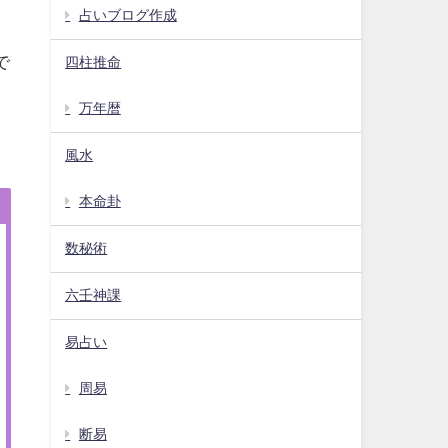
占いブログ作成
で
四柱推命
万年暦
風水
本命卦
数秘術
六壬神課
易占い
周易
断易