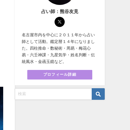
占い師：熊谷友見
名古屋市内を中心に２０１１年から占い
師として活動。鑑定暦１４年になりまし
た。四柱推命・数秘術・周易・梅花心
易・六壬神課・九星気学・姓名判断・伝
統風水・金函玉鏡など。
プロフィール詳細