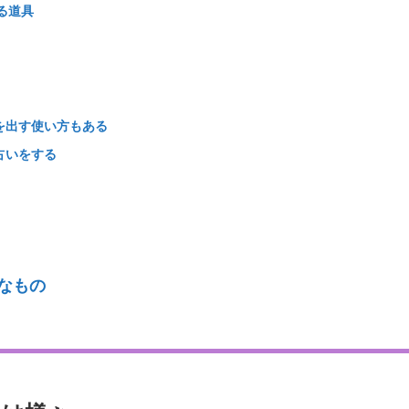
る道具
を出す使い方もある
占いをする
なもの