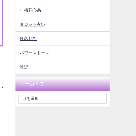
梅花心易
タロット占い
姓名判断
パワーストーン
雑記
アーカイブ
い