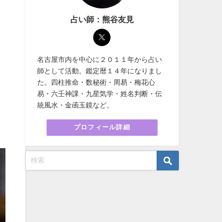
占い師：熊谷友見
名古屋市内を中心に２０１１年から占い
師として活動。鑑定暦１４年になりまし
た。四柱推命・数秘術・周易・梅花心
易・六壬神課・九星気学・姓名判断・伝
統風水・金函玉鏡など。
プロフィール詳細