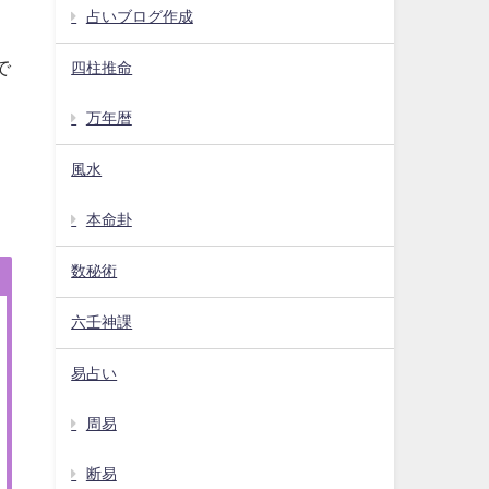
占いブログ作成
で
四柱推命
万年暦
風水
本命卦
数秘術
六壬神課
易占い
周易
断易