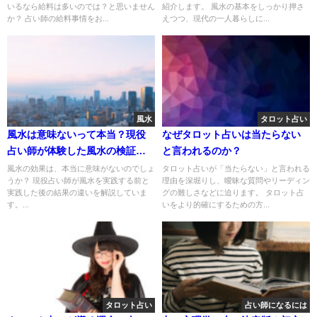
いるなら給料は多いのでは？と思いません
紹介します。 風水の基本をしっかり押さ
か？ 占い師の給料事情をお...
えつつ、現代の一人暮らしに...
風水
タロット占い
風水は意味ないって本当？現役
なぜタロット占いは当たらない
占い師が体験した風水の検証結
と言われるのか？
果
風水の効果は、本当に意味がないのでしょ
タロット占いが「当たらない」と言われる
うか？ 現役占い師が風水を実践する前と
理由を深堀りし、曖昧な質問やリーディン
実践した後の結果の違いを解説していま
グの難しさなどに迫ります。 タロット占
す。...
いをより的確にするための方...
タロット占い
占い師になるには