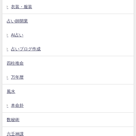
衣装・服装
占い師開業
AI占い
占いブログ作成
四柱推命
万年暦
風水
本命卦
数秘術
六壬神課