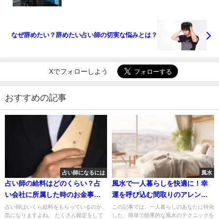
なぜ辞めたい？辞めたい占い師の切実な悩みとは？
Xでフォローしよう
おすすめの記事
占い師になるには
風水
占い師の給料はどのくらい？占
風水で一人暮らしを快適に！幸
い会社に所属した時のお金事情
運を呼び込む間取りのアレンジ
を解説
術
占い師はいくら給料をもらっているのか、
この記事では、一人暮らしのあなたに特化
気になりますよね。 たくさん鑑定をして
した、簡単で効果的な風水のテクニックを