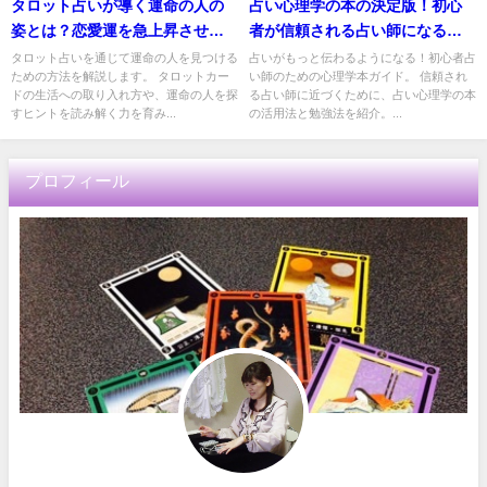
タロット占いが導く運命の人の
占い心理学の本の決定版！初心
姿とは？恋愛運を急上昇させる
者が信頼される占い師になるた
方法
めの勉強法
タロット占いを通じて運命の人を見つける
占いがもっと伝わるようになる！初心者占
ための方法を解説します。 タロットカー
い師のための心理学本ガイド。 信頼され
ドの生活への取り入れ方や、運命の人を探
る占い師に近づくために、占い心理学の本
すヒントを読み解く力を育み...
の活用法と勉強法を紹介。...
プロフィール