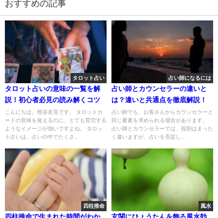
おすすめの記事
タロット占い
占い師になるには
タロット占いの意味の一覧を解
占い師とカウンセラーの違いと
説！初心者必見の読み解くコツ
は？違いと共通点を徹底解説！
こんにちは。熊谷友見です。 タロットカ
占い師でも、お客さんからカウンセラーと
ードの意味を覚えるのに、とても苦労する
同じ要素を求められる場合があります。
ようなイメージが強いですよね。 タロッ
占い師とカウンセラーでは、役割はまった
ト占いは、占いの中でたくさ...
く違いますが、占いを否定し...
四柱推命
風水
四柱推命で生まれた時間がわか
玄関にひょうたんを飾る風水効