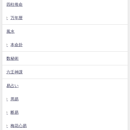
四柱推命
万年暦
風水
本命卦
数秘術
六壬神課
易占い
周易
断易
梅花心易