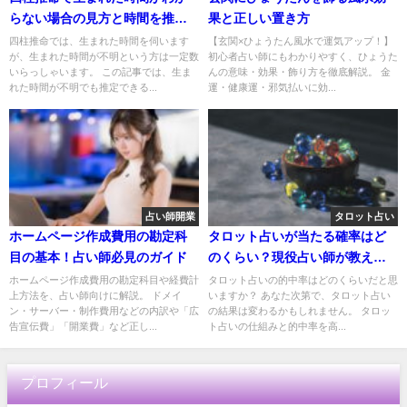
らない場合の見方と時間を推測
果と正しい置き方
する方法
四柱推命では、生まれた時間を伺います
【玄関×ひょうたん風水で運気アップ！】
が、生まれた時間が不明という方は一定数
初心者占い師にもわかりやすく、ひょうた
いらっしゃいます。 この記事では、生ま
んの意味・効果・飾り方を徹底解説。 金
れた時間が不明でも推定できる...
運・健康運・邪気払いに効...
占い師開業
タロット占い
ホームページ作成費用の勘定科
タロット占いが当たる確率はど
目の基本！占い師必見のガイド
のくらい？現役占い師が教える
的中率
ホームページ作成費用の勘定科目や経費計
タロット占いの的中率はどのくらいだと思
上方法を、占い師向けに解説。 ドメイ
いますか？ あなた次第で、タロット占い
ン・サーバー・制作費用などの内訳や「広
の結果は変わるかもしれません。 タロッ
告宣伝費」「開業費」など正し...
ト占いの仕組みと的中率を高...
プロフィール