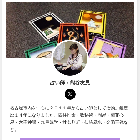
占い師：熊谷友見
名古屋市内を中心に２０１１年から占い師として活動。鑑定
暦１４年になりました。四柱推命・数秘術・周易・梅花心
易・六壬神課・九星気学・姓名判断・伝統風水・金函玉鏡な
ど。