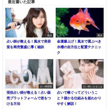
最近書いた記事
風水
風水
占い師が教える！風水で美容
金運爆上げ！風水で選ぶべき
室を商売繁盛に導く秘訣
水槽の吉方位と配置テクニッ
ク
占い師開業
占い師になるには
現役占い師が教える！占い販
占いで稼ぐってどういうこ
売プラットフォームで差をつ
と？儲かる仕組みを超わかり
ける方法
やすく解説！