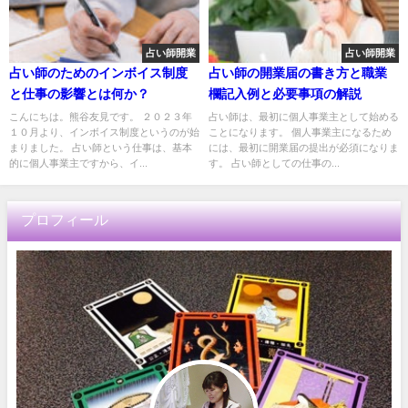
占い師開業
占い師開業
占い師のためのインボイス制度
占い師の開業届の書き方と職業
と仕事の影響とは何か？
欄記入例と必要事項の解説
こんにちは。熊谷友見です。 ２０２３年
占い師は、最初に個人事業主として始める
１０月より、インボイス制度というのが始
ことになります。 個人事業主になるため
まりました。 占い師という仕事は、基本
には、最初に開業届の提出が必須になりま
的に個人事業主ですから、イ...
す。 占い師としての仕事の...
プロフィール