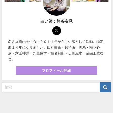
占い師：熊谷友見
名古屋市内を中心に２０１１年から占い師として活動。鑑定
暦１４年になりました。四柱推命・数秘術・周易・梅花心
易・六壬神課・九星気学・姓名判断・伝統風水・金函玉鏡な
ど。
プロフィール詳細