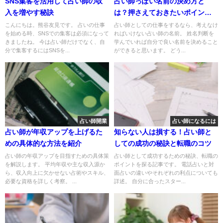
SNS集客を活用して占い師の収
占い師っぽい名前の決め方と
入を増やす秘訣
は？押さえておきたいポイント
を解説
こんにちは。熊谷友見です。 占いの仕事
占い師としての仕事をするなら、考えなけ
を始める時、SNSでの集客は必須になって
ればいけない占い師の名前。 姓名判断を
きましたね。 今は占い師だけでなく、自
学んでいれば自分で良い名前を決めること
分で集客するにはSNSを...
ができると思います。 どう...
占い師開業
占い師になるには
占い師が年収アップを上げるた
知らない人は損する！占い師と
めの具体的な方法を紹介
しての成功の秘訣と転職のコツ
占い師の年収アップを目指すための具体策
占い師として成功するための秘訣、転職の
を解説します。 平均年収や主な収入源か
ポイントを探る記事です。 電話占いと対
ら、収入向上に欠かせない占術やスキル、
面占いの違いやそれぞれの利点についても
必要な資格を詳しく考察。 ...
詳述。 自分に合ったスター...